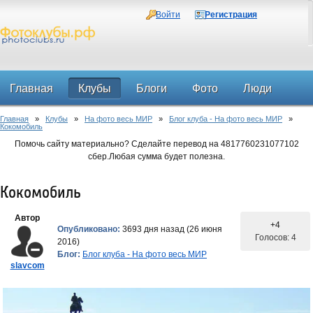
Войти
Регистрация
Главная
Клубы
Блоги
Фото
Люди
Главная
»
Клубы
»
На фото весь МИР
»
Блог клуба - На фото весь МИР
»
Форум
Кокомобиль
Помочь сайту материально? Сделайте перевод на 4817760231077102
сбер.Любая сумма будет полезна.
Кокомобиль
Автор
+4
Опубликовано:
3693 дня назад (26 июня
Голосов: 4
2016)
Блог:
Блог клуба - На фото весь МИР
slavcom