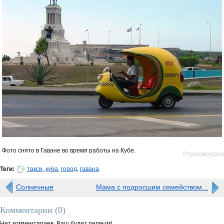
Фото снято в Гаване во время работы на Кубе.
0 просмотров
Теги:
такси
,
куба
,
город
,
гавана
Солнечные
Мама с подросшим семейством...
Комментарии (
0
)
Нет комментариев. Ваш будет первым!