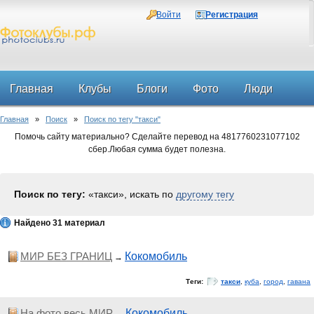
Войти
Регистрация
Главная
Клубы
Блоги
Фото
Люди
Главная
»
Поиск
»
Поиск по тегу "такси"
Форум
Помочь сайту материально? Сделайте перевод на 4817760231077102
сбер.Любая сумма будет полезна.
Поиск по тегу:
«такси», искать по
другому тегу
Найдено 31 материал
МИР БЕЗ ГРАНИЦ
Кокомобиль
→
Теги:
такси
,
куба
,
город
,
гавана
На фото весь МИР
Кокомобиль