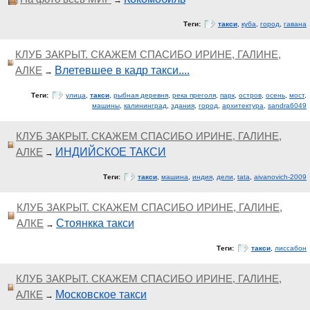
→
Теги:
такси
,
куба
,
город
,
гавана
КЛУБ ЗАКРЫТ. СКАЖЕМ СПАСИБО ИРИНЕ, ГАЛИНЕ,
АЛКЕ
Влетевшее в кадр такси....
→
Теги:
улица
,
такси
,
рыбная деревня
,
река преголя
,
парк
,
остров
,
осень
,
мост
,
машины
,
калининград
,
здания
,
город
,
архитектура
,
sandra6049
КЛУБ ЗАКРЫТ. СКАЖЕМ СПАСИБО ИРИНЕ, ГАЛИНЕ,
АЛКЕ
ИНДИЙСКОЕ ТАКСИ
→
Теги:
такси
,
машина
,
индия
,
дели
,
tata
,
aivanovich-2009
КЛУБ ЗАКРЫТ. СКАЖЕМ СПАСИБО ИРИНЕ, ГАЛИНЕ,
АЛКЕ
Стоянкка такси
→
Теги:
такси
,
лиссабон
КЛУБ ЗАКРЫТ. СКАЖЕМ СПАСИБО ИРИНЕ, ГАЛИНЕ,
АЛКЕ
Московское такси
→