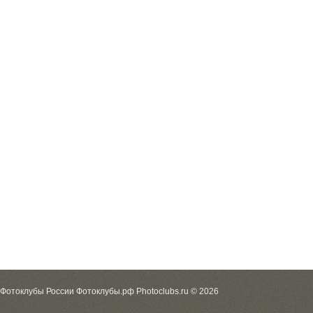
Фотоклубы России Фотоклубы.рф Photoclubs.ru © 2026