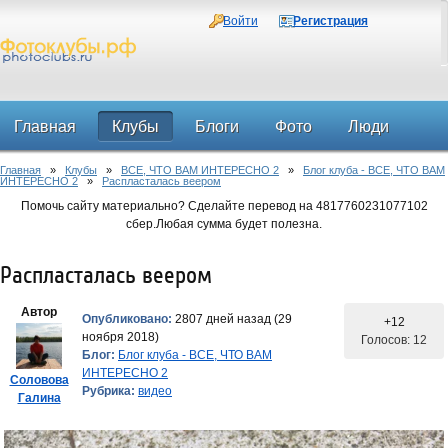
Войти
Регистрация
Главная
Клубы
Блоги
Фото
Люди
Главная
»
Клубы
»
ВСЕ, ЧТО ВАМ ИНТЕРЕСНО 2
»
Блог клуба - ВСЕ, ЧТО ВАМ
Форум
ИНТЕРЕСНО 2
»
Распласталась веером
Помочь сайту материально? Сделайте перевод на 4817760231077102
сбер.Любая сумма будет полезна.
Распласталась веером
Автор
Опубликовано:
2807 дней назад (29
+12
ноября 2018)
Голосов: 12
Блог:
Блог клуба - ВСЕ, ЧТО ВАМ
ИНТЕРЕСНО 2
Соловова
Рубрика:
видео
Галина