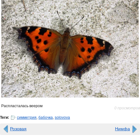
Распласталась веером
0 просмотров
Теги:
симметрия
,
бабочка
,
solovova
Розовая
Нимфа