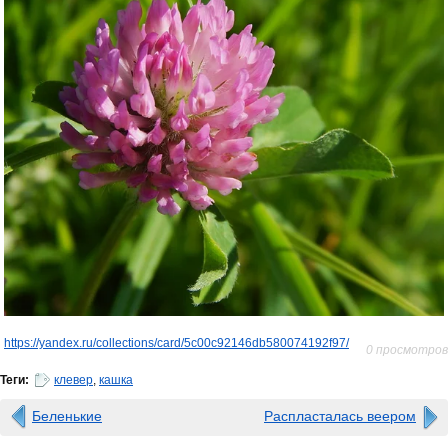
https://yandex.ru/collections/card/5c00c92146db580074192f97/
0 просмотров
Теги:
клевер
,
кашка
Беленькие
Распласталась веером