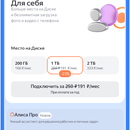
Для себя
Больше места на Диске
и безлимитная загрузка
фото и видео с телефона
Место на Диске
200 ГБ
1 ТБ
2 ТБ
166 ₽/мес
250 ₽
191 ₽/мес
333 ₽/мес
-23%
Подключить за
250 ₽
191 ₽/мес
При оплате за год
Алиса Про
Новое
Умный ассистент для решения рабочих и личных задач