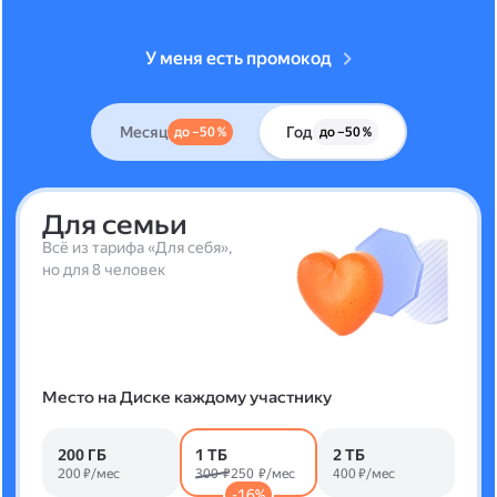
У меня есть промокод
Месяц
Год
до –50 %
до –50 %
Для семьи
Всё из тарифа «Для себя»,
но для 8 человек
Место на Диске каждому участнику
200 ГБ
1 ТБ
2 ТБ
200 ₽/мес
300 ₽
250 ₽/мес
400 ₽/мес
-16%