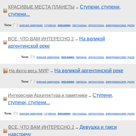
КРАСИВЫЕ МЕСТА ПЛАНЕТЫ
Ступени, ступени,
→
ступени...
Теги:
южная америка
,
ступени
,
росарио
,
лестницы
,
аргентина
,
американские дали
ВСЕ, ЧТО ВАМ ИНТЕРЕСНО 2
На великой
→
аргентинской реке
Теги:
южная америка
,
росарио
,
парана
,
аргентина
,
американские дали
На фото весь МИР
На великой аргентинской реке
→
Теги:
южная америка
,
росарио
,
парана
,
аргентина
,
американские дали
Интересная Архитектура и памятники
Ступени,
→
ступени, ступени...
Теги:
южная америка
,
ступени
,
росарио
,
лестницы
,
аргентина
,
американские дали
ВСЕ, ЧТО ВАМ ИНТЕРЕСНО 2
Девушка и такси
→
навстречу