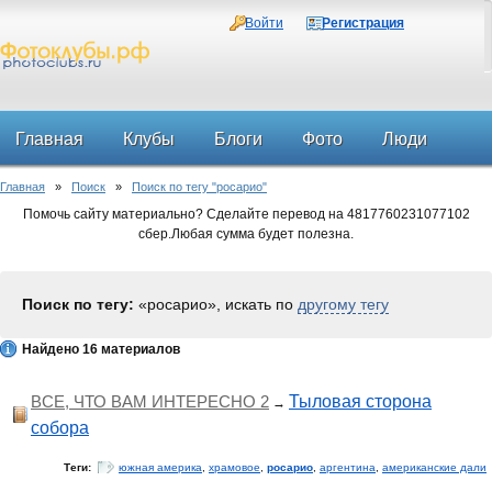
Войти
Регистрация
Главная
Клубы
Блоги
Фото
Люди
Главная
»
Поиск
»
Поиск по тегу "росарио"
Форум
Помочь сайту материально? Сделайте перевод на 4817760231077102
сбер.Любая сумма будет полезна.
Поиск по тегу:
«росарио», искать по
другому тегу
Найдено 16 материалов
ВСЕ, ЧТО ВАМ ИНТЕРЕСНО 2
Тыловая сторона
→
собора
Теги:
южная америка
,
храмовое
,
росарио
,
аргентина
,
американские дали