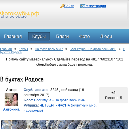
Войти
Регистрация
Главная
Клубы
Блоги
Фото
Люди
Главная
»
Клубы
»
На фото весь МИР
»
Блог клуба - На фото весь МИР
»
В
Форум
бухтах Родоса
Помочь сайту материально? Сделайте перевод на 4817760231077102
сбер.Любая сумма будет полезна.
В бухтах Родоса
Автор
Опубликовано:
3245 дней назад (19
+5
сентября 2017)
Голосов: 5
Блог:
Блог клуба - На фото весь МИР
Рубрика:
ЧЕТВЕРГ - ФАУНА (животный мир,
Антонина
насекомые)