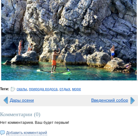
0 просмотров
Теги:
скалы
,
природа родоса
,
отдых
,
море
Дары осени
Введенский собор
Комментарии (
0
)
Нет комментариев. Ваш будет первым!
Добавить комментарий