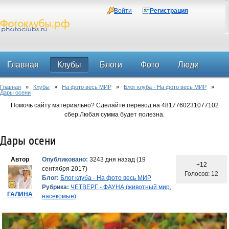
Войти
Регистрация
Главная
Клубы
Блоги
Фото
Люди
Главная
»
Клубы
»
На фото весь МИР
»
Блог клуба - На фото весь МИР
»
Форум
Дары осени
Помочь сайту материально? Сделайте перевод на 4817760231077102
сбер.Любая сумма будет полезна.
Дары осени
Автор
Опубликовано:
3243 дня назад (19
+12
сентября 2017)
Голосов: 12
Блог:
Блог клуба - На фото весь МИР
Рубрика:
ЧЕТВЕРГ - ФАУНА (животный мир,
ГАЛИНА
насекомые)