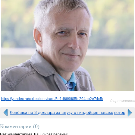
https://yandex.ru/collections/card/5e1d689ff05bf294ab2e74c5/
0 просмотров
Лепёшки по 3 доллара за штуку от индейцев навахо
ветер
Комментарии (
0
)
Нет комментариев. Ваш будет первым!