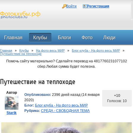
Войти
Регистрация
Главная
Клубы
Блоги
Фото
Люди
Главная
»
Клубы
»
На фото весь МИР
»
Блог клуба - На фото весь МИР
»
Форум
Путешествие на теплоходе
Помочь сайту материально? Сделайте перевод на 4817760231077102
сбер.Любая сумма будет полезна.
Путешествие на теплоходе
Автор
Опубликовано:
2396 дней назад (14 января
+10
2020)
Голосов: 10
Блог:
Блог клуба - На фото весь МИР
Рубрика:
СРЕДА - СВОБОДНАЯ ТЕМА
Starik