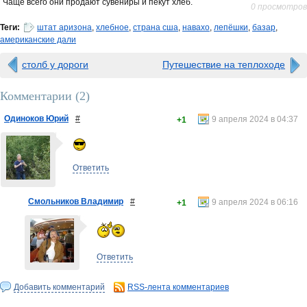
Чаще всего они продают сувениры и пекут хлеб.
0 просмотров
Теги:
штат аризона
,
хлебное
,
страна сша
,
навахо
,
лепёшки
,
базар
,
американские дали
столб у дороги
Путешествие на теплоходе
Комментарии (
2
)
Одиноков Юрий
#
9 апреля 2024 в 04:37
+1
Ответить
Смольников Владимир
#
9 апреля 2024 в 06:16
+1
Ответить
Добавить комментарий
RSS-лента комментариев