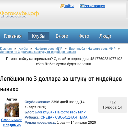
Войти
Регистрация
Главная
Клубы
Блоги
Фото
Люди
Главная
»
Клубы
»
На фото весь МИР
»
Блог клуба - На фото весь МИР
»
Форум
Лепёшки по 3 доллара за штуку от индейцев навахо
Помочь сайту материально? Сделайте перевод на 4817760231077102
сбер.Любая сумма будет полезна.
Лепёшки по 3 доллара за штуку от индейцев
навахо
Автор
Опубликовано:
2396 дней назад (14
+12
января 2020)
Голосов: 14
Блог:
Блог клуба - На фото весь МИР
Рубрика:
СРЕДА - СВОБОДНАЯ ТЕМА
Смольников
Редактировалось:
1 раз — 14 января 2020
Владимир