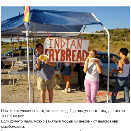
Навахо ежемесячно за то, что они - индейцы, получают от государства по
2000 $ на нос.
Если кому-то мало, можно заняться любым бизнесом - от налогов они
освобождены.