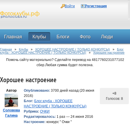
Войти
Регистрация
Главная
Клубы
Блоги
Фото
Люди
Главная
»
Клубы
»
ХОРОШЕЕ НАСТРОЕНИЕ ( ТОЛЬКО КОНКУРСЫ)
»
Блог
Форум
клуба - ХОРОШЕЕ НАСТРОЕНИЕ ( ТОЛЬКО КОНКУРСЫ)
»
Хорошее настроение
Помочь сайту материально? Сделайте перевод на 4817760231077102
сбер.Любая сумма будет полезна.
Хорошее настроение
Автор
Опубликовано:
3700 дней назад (20 июня
+8
2016)
Голосов: 8
Блог:
Блог клуба - ХОРОШЕЕ
НАСТРОЕНИЕ ( ТОЛЬКО КОНКУРСЫ)
Соловова
Рубрика:
ОЧКИ
Галина
Редактировалось:
1 раз — 24 июня 2016
Настроение:
конкурс " Очки "