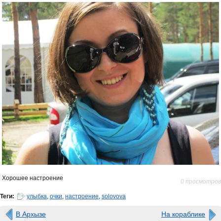
Хорошее настроение
0 просмотров
Теги:
улыбка
,
очки
,
настроение
,
solovova
В Архызе
На кораблике