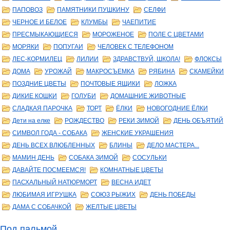
ПАПОВОЗ
ПАМЯТНИКИ ПУШКИНУ
СЕЛФИ
ЧЕРНОЕ И БЕЛОЕ
КЛУМБЫ
ЧАЕПИТИЕ
ПРЕСМЫКАЮЩИЕСЯ
МОРОЖЕНОЕ
ПОЛЕ С ЦВЕТАМИ
МОРЯКИ
ПОПУГАИ
ЧЕЛОВЕК С ТЕЛЕФОНОМ
ЛЕС-КОРМИЛЕЦ
ЛИЛИИ
ЗДРАВСТВУЙ, ШКОЛА!
ФЛОКСЫ
ДОМА
УРОЖАЙ
МАКРОСЪЕМКА
РЯБИНА
СКАМЕЙКИ
ПОЗДНИЕ ЦВЕТЫ
ПОЧТОВЫЕ ЯЩИКИ
ЛОЖКА
ДИКИЕ КОШКИ
ГОЛУБИ
ДОМАШНИЕ ЖИВОТНЫЕ
СЛАДКАЯ ПАРОЧКА
ТОРТ
ЁЛКИ
НОВОГОДНИЕ ЁЛКИ
Дети на елке
РОЖДЕСТВО
РЕКИ ЗИМОЙ
ДЕНЬ ОБЪЯТИЙ
СИМВОЛ ГОДА - СОБАКА
ЖЕНСКИЕ УКРАШЕНИЯ
ДЕНЬ ВСЕХ ВЛЮБЛЕННЫХ
БЛИНЫ
ДЕЛО МАСТЕРА...
МАМИН ДЕНЬ
СОБАКА ЗИМОЙ
СОСУЛЬКИ
ДАВАЙТЕ ПОСМЕЕМСЯ!
КОМНАТНЫЕ ЦВЕТЫ
ПАСХАЛЬНЫЙ НАТЮРМОРТ
ВЕСНА ИДЕТ
ЛЮБИМАЯ ИГРУШКА
СОЮЗ РЫЖИХ
ДЕНЬ ПОБЕДЫ
ДАМА С СОБАЧКОЙ
ЖЕЛТЫЕ ЦВЕТЫ
Под пальмой