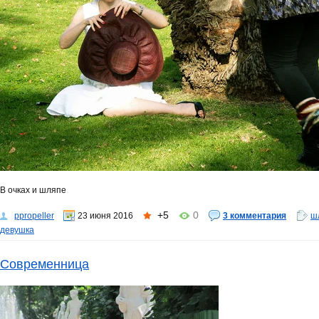
В очках и шляпе
+5
0
ppropeller
23 июня 2016
3 комментария
ш
девушка
Современница