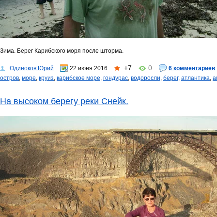
Зима. Берег Карибского моря после шторма.
+7
0
Одиноков Юрий
22 июня 2016
6 комментариев
остров
,
море
,
круиз
,
карибское море
,
гондурас
,
водоросли
,
берег
,
атлантика
,
а
На высоком берегу реки Снейк.