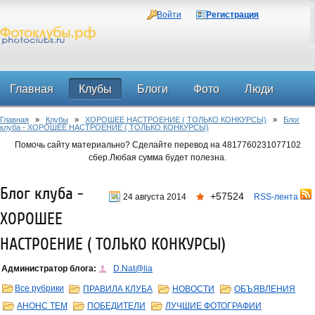
Войти
Регистрация
Главная
Клубы
Блоги
Фото
Люди
Главная
»
Клубы
»
ХОРОШЕЕ НАСТРОЕНИЕ ( ТОЛЬКО КОНКУРСЫ)
»
Блог
Форум
клуба - ХОРОШЕЕ НАСТРОЕНИЕ ( ТОЛЬКО КОНКУРСЫ)
Помочь сайту материально? Сделайте перевод на 4817760231077102
сбер.Любая сумма будет полезна.
Блог клуба -
+57524
24 августа 2014
RSS-лента
ХОРОШЕЕ
НАСТРОЕНИЕ ( ТОЛЬКО КОНКУРСЫ)
Администратор блога:
D.Nat@lia
Все рубрики
ПРАВИЛА КЛУБА
НОВОСТИ
ОБЪЯВЛЕНИЯ
АНОНС ТЕМ
ПОБЕДИТЕЛИ
ЛУЧШИЕ ФОТОГРАФИИ