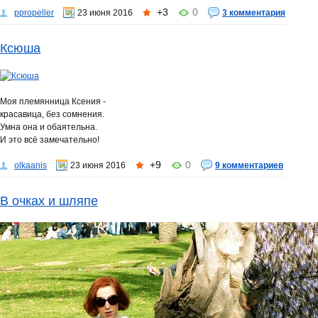
+3
0
ppropeller
23 июня 2016
3 комментария
Ксюша
Моя племянница Ксения -
красавица, без сомнения.
Умна она и обаятельна.
И это всё замечательно!
+9
0
olkaanis
23 июня 2016
9 комментариев
В очках и шляпе