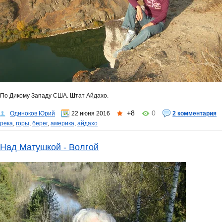
По Дикому Западу США. Штат Айдахо.
+8
0
Одиноков Юрий
22 июня 2016
2 комментария
река
,
горы
,
берег
,
америка
,
айдахо
Над Матушкой - Волгой