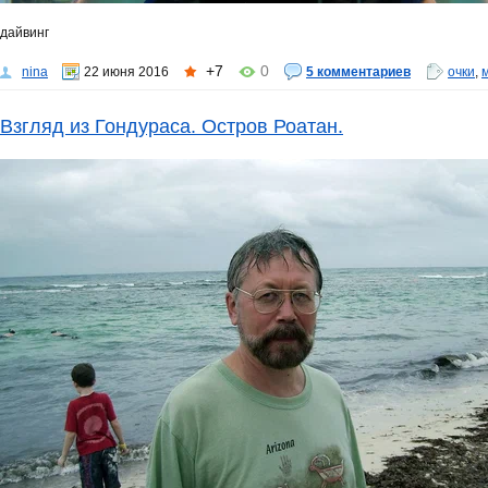
дайвинг
+7
0
nina
22 июня 2016
5 комментариев
очки
,
Взгляд из Гондураса. Остров Роатан.