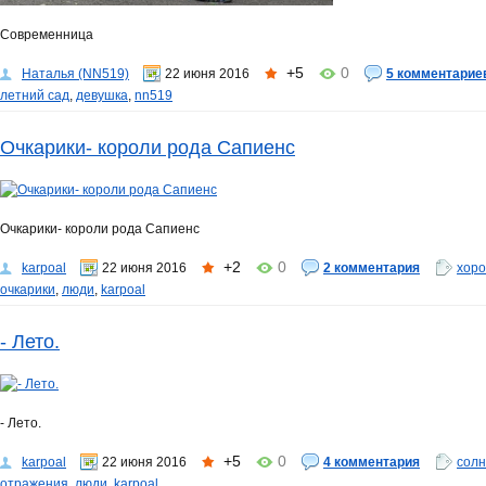
Современница
+5
0
Наталья (NN519)
22 июня 2016
5 комментарие
летний сад
,
девушка
,
nn519
Очкарики- короли рода Сапиенс
Очкарики- короли рода Сапиенс
+2
0
karpoal
22 июня 2016
2 комментария
хор
очкарики
,
люди
,
karpoal
- Лето.
- Лето.
+5
0
karpoal
22 июня 2016
4 комментария
солн
отражения
,
люди
,
karpoal