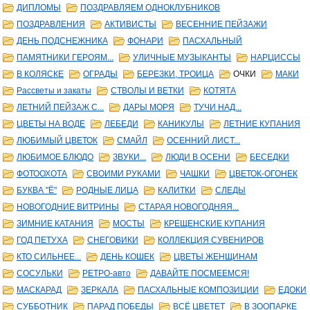
ДИПЛОМЫ
ПОЗДРАВЛЯЕМ ОДНОКЛУБНИКОВ
ПОЗДРАВЛЕНИЯ
АКТИВИСТЫ
ВЕСЕННИЕ ПЕЙЗАЖИ
ДЕНЬ ПОДСНЕЖНИКА
ФОНАРИ
ПАСХАЛЬНЫЙ
ПАМЯТНИКИ ГЕРОЯМ...
УЛИЧНЫЕ МУЗЫКАНТЫ
НАРЦИССЫ
В КОЛЯСКЕ
ОГРАДЫ
БЕРЕЗКИ, ТРОИЦА
ОЧКИ
МАКИ
Рассветы и закаты
СТВОЛЫ И ВЕТКИ
КОТЯТА
ЛЕТНИЙ ПЕЙЗАЖ С...
ДАРЫ МОРЯ
ТУЧИ НАД...
ЦВЕТЫ НА ВОДЕ
ЛЕБЕДИ
КАНИКУЛЫ
ЛЕТНИЕ КУПАНИЯ
ЛЮБИМЫЙ ЦВЕТОК
СМАЙЛ
ОСЕННИЙ ЛИСТ...
ЛЮБИМОЕ БЛЮДО
ЗВУКИ...
ЛЮДИ В ОСЕНИ
БЕСЕДКИ
ФОТООХОТА
СВОИМИ РУКАМИ
ЧАШКИ
ЦВЕТОК-ОГОНЕК
БУКВА "Ё"
РОДНЫЕ ЛИЦА
КАЛИТКИ
СЛЕДЫ
НОВОГОДНИЕ ВИТРИНЫ
СТАРАЯ НОВОГОДНЯЯ...
ЗИМНИЕ КАТАНИЯ
МОСТЫ
КРЕЩЕНСКИЕ КУПАНИЯ
ГОД ПЕТУХА
СНЕГОВИКИ
КОЛЛЕКЦИЯ СУВЕНИРОВ
КТО СИЛЬНЕЕ...
ДЕНЬ КОШЕК
ЦВЕТЫ ЖЕНЩИНАМ
СОСУЛЬКИ
РЕТРО-авто
ДАВАЙТЕ ПОСМЕЕМСЯ!
МАСКАРАД
ЗЕРКАЛА
ПАСХАЛЬНЫЕ КОМПОЗИЦИИ
ЕДОКИ
СУББОТНИК
ПАРАД ПОБЕДЫ
ВСЁ ЦВЕТЕТ
В ЗООПАРКЕ