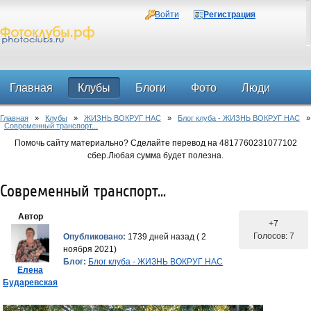
Войти
Регистрация
Главная
Клубы
Блоги
Фото
Люди
Главная
»
Клубы
»
ЖИЗНЬ ВОКРУГ НАС
»
Блог клуба - ЖИЗНЬ ВОКРУГ НАС
»
Форум
Современный транспорт...
Помочь сайту материально? Сделайте перевод на 4817760231077102
сбер.Любая сумма будет полезна.
Современный транспорт...
Автор
+7
Голосов: 7
Опубликовано:
1739 дней назад ( 2
ноября 2021)
Блог:
Блог клуба - ЖИЗНЬ ВОКРУГ НАС
Елена
Бударевская