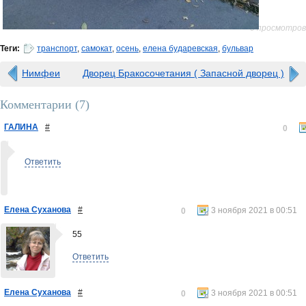
0 просмотров
Теги:
транспорт
,
самокат
,
осень
,
елена бударевская
,
бульвар
Нимфеи
Дворец Бракосочетания ( Запасной дворец )
Комментарии (
7
)
ГАЛИНА
#
0
Ответить
Елена Суханова
#
3 ноября 2021 в 00:51
0
55
Ответить
Елена Суханова
#
3 ноября 2021 в 00:51
0