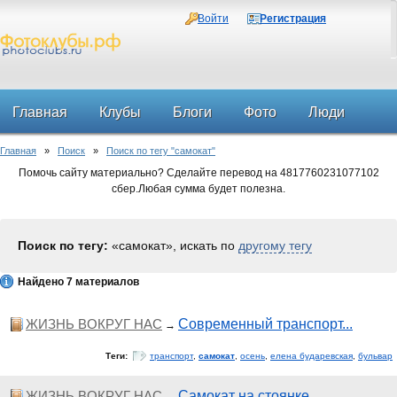
Войти
Регистрация
Главная
Клубы
Блоги
Фото
Люди
Главная
»
Поиск
»
Поиск по тегу "самокат"
Форум
Помочь сайту материально? Сделайте перевод на 4817760231077102
сбер.Любая сумма будет полезна.
Поиск по тегу:
«самокат», искать по
другому тегу
Найдено 7 материалов
ЖИЗНЬ ВОКРУГ НАС
Современный транспорт...
→
Теги:
транспорт
,
самокат
,
осень
,
елена бударевская
,
бульвар
ЖИЗНЬ ВОКРУГ НАС
Самокат на стоянке