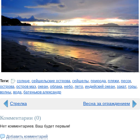
0 просмотров
Теги:
солнце
,
сейшельские острова
,
сейшелы
,
природа
,
пляжи
,
песок
,
острова
,
остров маэ
,
океан
,
облака
,
небо
,
лето
,
индийский океан
,
закат
,
горы
,
волны
,
вода
,
батеньков александр
Стрелка
Весна за ограждением
Комментарии (
0
)
Нет комментариев. Ваш будет первым!
Добавить комментарий