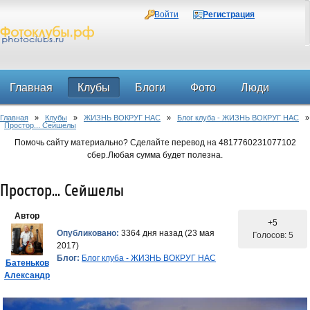
Войти
Регистрация
Главная
Клубы
Блоги
Фото
Люди
Главная
»
Клубы
»
ЖИЗНЬ ВОКРУГ НАС
»
Блог клуба - ЖИЗНЬ ВОКРУГ НАС
»
Форум
Простор... Сейшелы
Помочь сайту материально? Сделайте перевод на 4817760231077102
сбер.Любая сумма будет полезна.
Простор... Сейшелы
Автор
+5
Опубликовано:
3364 дня назад (23 мая
Голосов: 5
2017)
Блог:
Блог клуба - ЖИЗНЬ ВОКРУГ НАС
Батеньков
Александр