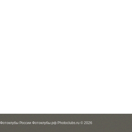
Фотоклубы России Фотоклубы.рф Photoclubs.ru © 2026