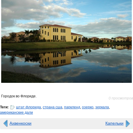
Городок во Флориде.
0 просмотров
Теги:
штат флорида
,
страна сша
,
паркленд
,
озерко
,
зеркала
,
американские дали
Ахвенкоски
Капельки