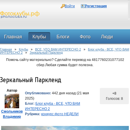
Войти
Регистрация
Главная
Клубы
Блоги
Фото
Люди
Главная
»
Клубы
»
ВСЕ, ЧТО ВАМ ИНТЕРЕСНО 2
»
Блог клуба - ВСЕ, ЧТО ВАМ
Форум
ИНТЕРЕСНО 2
»
Зеркальный Паркленд
Помочь сайту материально? Сделайте перевод на 4817760231077102
сбер.Любая сумма будет полезна.
Зеркальный Паркленд
Автор
Опубликовано:
442 дня назад (21 мая
+8
2025)
Голосов: 8
Блог:
Блог клуба - ВСЕ, ЧТО ВАМ
ИНТЕРЕСНО 2
Смольников
Рубрика:
конкурс фото НЕДЕЛИ
Владимир