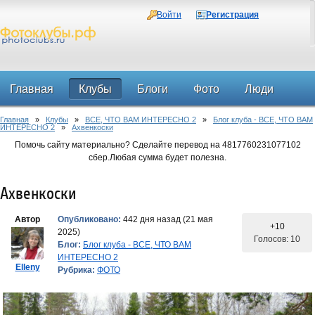
Войти
Регистрация
Главная
Клубы
Блоги
Фото
Люди
Главная
»
Клубы
»
ВСЕ, ЧТО ВАМ ИНТЕРЕСНО 2
»
Блог клуба - ВСЕ, ЧТО ВАМ
Форум
ИНТЕРЕСНО 2
»
Ахвенкоски
Помочь сайту материально? Сделайте перевод на 4817760231077102
сбер.Любая сумма будет полезна.
Ахвенкоски
Автор
Опубликовано:
442 дня назад (21 мая
+10
2025)
Голосов: 10
Блог:
Блог клуба - ВСЕ, ЧТО ВАМ
ИНТЕРЕСНО 2
Elleny
Рубрика:
ФОТО