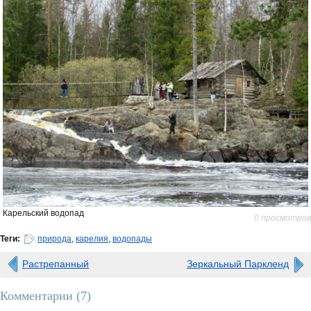
Карельский водопад
0 просмотров
Теги:
природа
,
карелия
,
водопады
Растрепанный
Зеркальный Паркленд
Комментарии (
7
)