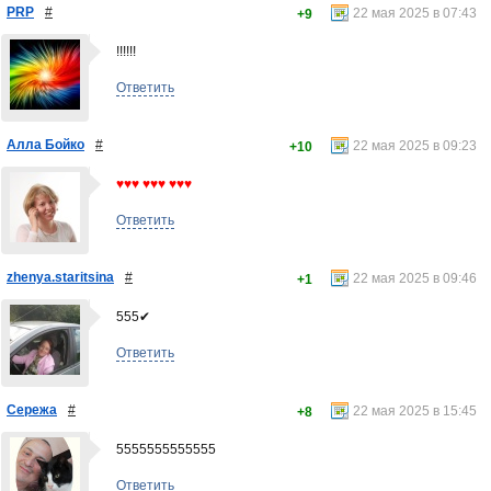
PRP
#
22 мая 2025 в 07:43
+9
!!!!!!
Ответить
Алла Бойко
#
22 мая 2025 в 09:23
+10
♥♥♥ ♥♥♥ ♥♥♥
Ответить
zhenya.staritsina
#
22 мая 2025 в 09:46
+1
555✔
Ответить
Сережа
#
22 мая 2025 в 15:45
+8
5555555555555
Ответить