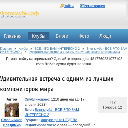
Войти
Регистрация
Главная
Клубы
Блоги
Фото
Люди
Главная
»
Клубы
»
ВСЕ, ЧТО ВАМ ИНТЕРЕСНО 2
»
Блог клуба - ВСЕ, ЧТО ВАМ
Форум
ИНТЕРЕСНО 2
»
Удивительная встреча с одним из лучших композиторов мира
Помочь сайту материально? Сделайте перевод на 4817760231077102
сбер.Любая сумма будет полезна.
Удивительная встреча с одним из лучших
композиторов мира
Автор
Опубликовано:
1210 дней назад (17
+12
апреля 2023)
Голосов: 12
Блог:
Блог клуба - ВСЕ, ЧТО ВАМ
ИНТЕРЕСНО 2
Смольников
Рубрика:
конкурс фото НЕДЕЛИ
Владимир
Редактировалось:
2 раза — последний 17