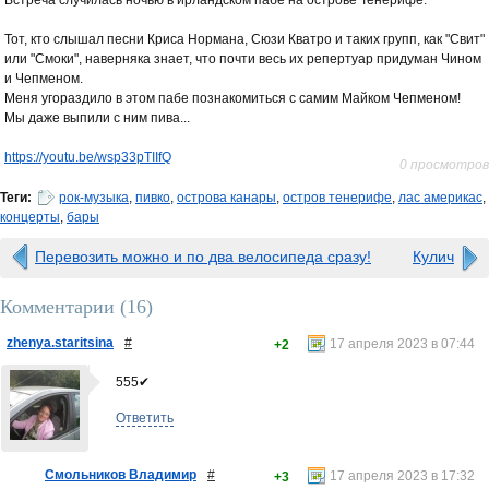
Тот, кто слышал песни Криса Нормана, Сюзи Кватро и таких групп, как "Свит"
или "Смоки", наверняка знает, что почти весь их репертуар придуман Чином
и Чепменом.
Меня угораздило в этом пабе познакомиться с самим Майком Чепменом!
Мы даже выпили с ним пива...
https://youtu.be/wsp33pTIIfQ
0 просмотров
Теги:
рок-музыка
,
пивко
,
острова канары
,
остров тенерифе
,
лас америкас
,
концерты
,
бары
Перевозить можно и по два велосипеда сразу!
Кулич
Комментарии (
16
)
zhenya.staritsina
#
17 апреля 2023 в 07:44
+2
555✔
Ответить
Смольников Владимир
#
17 апреля 2023 в 17:32
+3