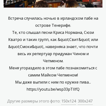
Встреча случилась ночью в ирландском пабе на
острове Тенерифе.
Те, кто слышал песни Криса Нормана, Сюзи
Кватро и таких групп, как &quot;Свит&quot; или
&quot;Смоки&quot;, наверняка знает, что почти
весь их репертуар придуман Чином и
Чепменом.
Меня угораздило в этом пабе познакомиться с
самим Майком Чепменом!
Мы даже выпили с ним по кружке пива...
https://youtu.be/wsp33pTIIfQ
Другие размеры этого фото:
150x124
300x247