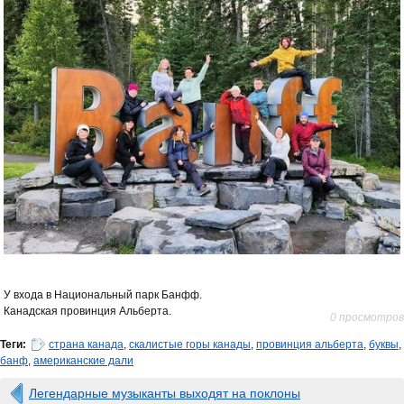
У входа в Национальный парк Банфф.
Канадская провинция Альберта.
0 просмотров
Теги:
страна канада
,
скалистые горы канады
,
провинция альберта
,
буквы
,
банф
,
американские дали
Легендарные музыканты выходят на поклоны