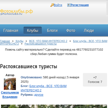
Войти
Регистрация
Главная
Клубы
Блоги
Фото
Люди
Главная
»
Клубы
»
ВСЕ, ЧТО ВАМ ИНТЕРЕСНО 2
»
Блог клуба - ВСЕ, ЧТО ВАМ
Форум
ИНТЕРЕСНО 2
»
Распоясавшиеся туристы
Помочь сайту материально? Сделайте перевод на 4817760231077102
сбер.Любая сумма будет полезна.
Распоясавшиеся туристы
Автор
Опубликовано:
580 дней назад ( 5 января
+7
2025)
Голосов: 7
Блог:
Блог клуба - ВСЕ, ЧТО ВАМ
ИНТЕРЕСНО 2
Смольников
Рубрика:
другое
Владимир