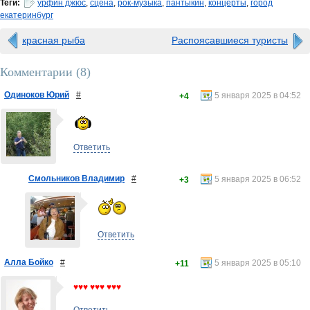
Теги:
урфин джюс
,
сцена
,
рок-музыка
,
пантыкин
,
концерты
,
город
екатеринбург
красная рыба
Распоясавшиеся туристы
Комментарии (
8
)
Одиноков Юрий
#
5 января 2025 в 04:52
+4
Ответить
Смольников Владимир
#
5 января 2025 в 06:52
+3
Ответить
Алла Бойко
#
5 января 2025 в 05:10
+11
♥♥♥ ♥♥♥ ♥♥♥