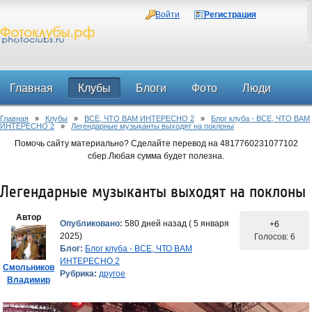
Войти
Регистрация
Главная
Клубы
Блоги
Фото
Люди
Главная
»
Клубы
»
ВСЕ, ЧТО ВАМ ИНТЕРЕСНО 2
»
Блог клуба - ВСЕ, ЧТО ВАМ
Форум
ИНТЕРЕСНО 2
»
Легендарные музыканты выходят на поклоны
Помочь сайту материально? Сделайте перевод на 4817760231077102
сбер.Любая сумма будет полезна.
Легендарные музыканты выходят на поклоны
Автор
Опубликовано:
580 дней назад ( 5 января
+6
2025)
Голосов: 6
Блог:
Блог клуба - ВСЕ, ЧТО ВАМ
ИНТЕРЕСНО 2
Смольников
Рубрика:
другое
Владимир