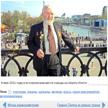
9 мая 2011 года в историческом месте города на берегу Исети.
0 просмотров
Теги:
плотинка
,
ограды
,
награды
,
медали
,
исеть
,
город екатеринбург
,
водохранилища
Муха разноцветная
Гранд-Титон в серых тонах