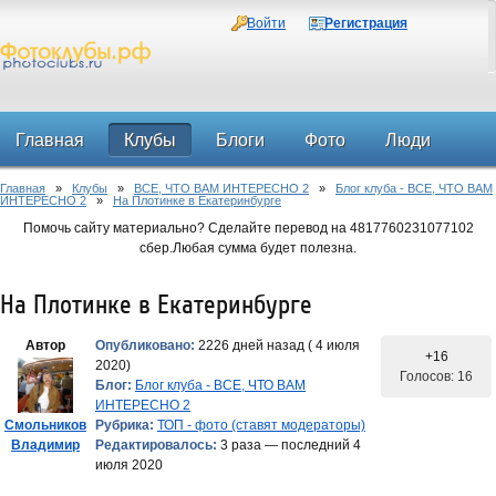
Войти
Регистрация
Главная
Клубы
Блоги
Фото
Люди
Главная
»
Клубы
»
ВСЕ, ЧТО ВАМ ИНТЕРЕСНО 2
»
Блог клуба - ВСЕ, ЧТО ВАМ
Форум
ИНТЕРЕСНО 2
»
На Плотинке в Екатеринбурге
Помочь сайту материально? Сделайте перевод на 4817760231077102
сбер.Любая сумма будет полезна.
На Плотинке в Екатеринбурге
Автор
Опубликовано:
2226 дней назад ( 4 июля
+16
2020)
Голосов: 16
Блог:
Блог клуба - ВСЕ, ЧТО ВАМ
ИНТЕРЕСНО 2
Смольников
Рубрика:
ТОП - фото (ставят модераторы)
Владимир
Редактировалось:
3 раза — последний 4
июля 2020