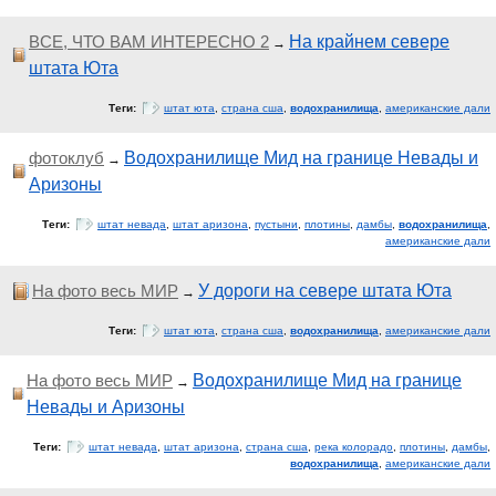
ВСЕ, ЧТО ВАМ ИНТЕРЕСНО 2
На крайнем севере
→
штата Юта
Теги:
штат юта
,
страна сша
,
водохранилища
,
американские дали
фотоклуб
Водохранилище Мид на границе Невады и
→
Аризоны
Теги:
штат невада
,
штат аризона
,
пустыни
,
плотины
,
дамбы
,
водохранилища
,
американские дали
На фото весь МИР
У дороги на севере штата Юта
→
Теги:
штат юта
,
страна сша
,
водохранилища
,
американские дали
На фото весь МИР
Водохранилище Мид на границе
→
Невады и Аризоны
Теги:
штат невада
,
штат аризона
,
страна сша
,
река колорадо
,
плотины
,
дамбы
,
водохранилища
,
американские дали