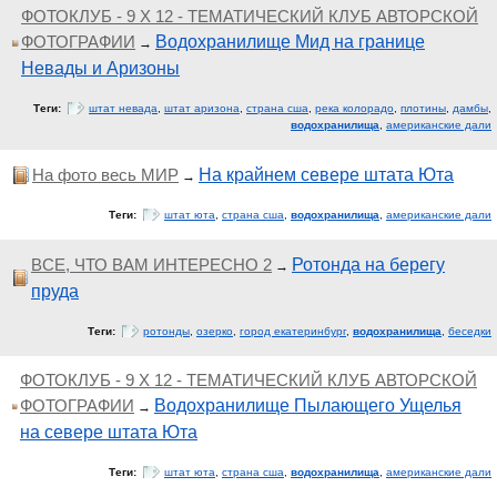
ФОТОКЛУБ - 9 Х 12 - ТЕМАТИЧЕСКИЙ КЛУБ АВТОРСКОЙ
ФОТОГРАФИИ
Водохранилище Мид на границе
→
Невады и Аризоны
Теги:
штат невада
,
штат аризона
,
страна сша
,
река колорадо
,
плотины
,
дамбы
,
водохранилища
,
американские дали
На фото весь МИР
На крайнем севере штата Юта
→
Теги:
штат юта
,
страна сша
,
водохранилища
,
американские дали
ВСЕ, ЧТО ВАМ ИНТЕРЕСНО 2
Ротонда на берегу
→
пруда
Теги:
ротонды
,
озерко
,
город екатеринбург
,
водохранилища
,
беседки
ФОТОКЛУБ - 9 Х 12 - ТЕМАТИЧЕСКИЙ КЛУБ АВТОРСКОЙ
ФОТОГРАФИИ
Водохранилище Пылающего Ущелья
→
на севере штата Юта
Теги:
штат юта
,
страна сша
,
водохранилища
,
американские дали