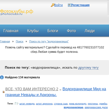
Войти
Регистрация
Главная
Клубы
Блоги
Фото
Люди
Главная
»
Поиск
»
Поиск по тегу "водохранилища"
Форум
Помочь сайту материально? Сделайте перевод на 4817760231077102
сбер.Любая сумма будет полезна.
Поиск по тегу:
«водохранилища», искать по
другому тегу
Найдено 134 материала
ВСЕ, ЧТО ВАМ ИНТЕРЕСНО 2
Водохранилище Мид на
→
границе Невады и Аризоны.
Теги:
штат невада
,
штат аризона
,
страна сша
,
река колорадо
,
плотины
,
дамбы
,
водохранилища
,
американские дали