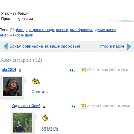
У залива Фанди.
Прямо под окнами...
0 просмотров
Теги:
фанди
,
страна канада
,
оленьи
,
нью-брансуик
,
дикие олени
,
американские дали
Бокал совиньона за ваше здоровье!
Утро в парке
Комментарии (
12
)
яlo 2014
#
27 сентября 2021 в 20:41
+10
Ответить
Одиноков Юрий
#
27 сентября 2021 в 20:46
+7
Ответить