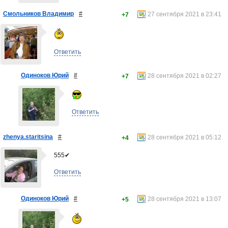
Смольников Владимир
#
27 сентября 2021 в 23:41
+7
Ответить
Одиноков Юрий
#
28 сентября 2021 в 02:27
+7
Ответить
zhenya.staritsina
#
28 сентября 2021 в 05:12
+4
555✔
Ответить
Одиноков Юрий
#
28 сентября 2021 в 13:07
+5