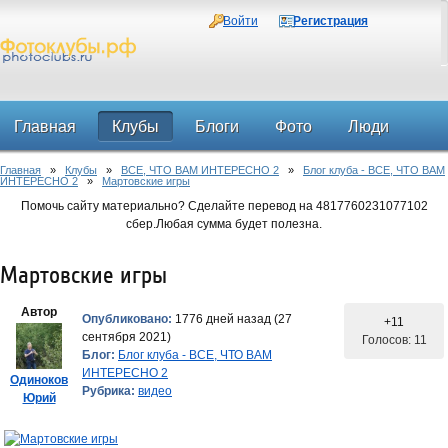
Войти
Регистрация
Главная
Клубы
Блоги
Фото
Люди
Главная
»
Клубы
»
ВСЕ, ЧТО ВАМ ИНТЕРЕСНО 2
»
Блог клуба - ВСЕ, ЧТО ВАМ
Форум
ИНТЕРЕСНО 2
»
Мартовские игры
Помочь сайту материально? Сделайте перевод на 4817760231077102
сбер.Любая сумма будет полезна.
Мартовские игры
Автор
Опубликовано:
1776 дней назад (27
+11
сентября 2021)
Голосов: 11
Блог:
Блог клуба - ВСЕ, ЧТО ВАМ
ИНТЕРЕСНО 2
Одиноков
Рубрика:
видео
Юрий