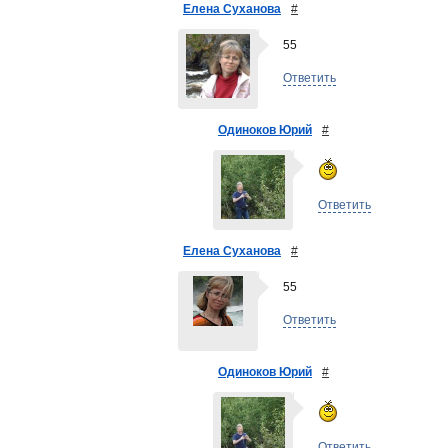
Елена Суханова
#
55
Ответить
Одиноков Юрий
#
Ответить
Елена Суханова
#
55
Ответить
Одиноков Юрий
#
Ответить