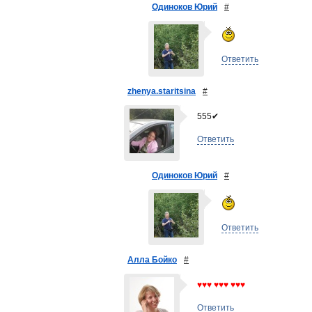
Одиноков Юрий
#
Ответить
zhenya.staritsina
#
555✔
Ответить
Одиноков Юрий
#
Ответить
Алла Бойко
#
♥♥♥ ♥♥♥ ♥♥♥
Ответить