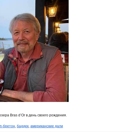
зера Bras d’Or в день своего рождения.
п-бретон
,
баддек
,
американские дали