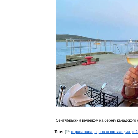
Сентябрьским вечерком на берегу канадского о
Теги:
страна канада
,
новая шотландия
,
кей