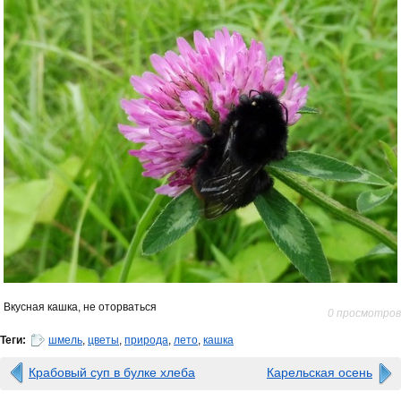
Вкусная кашка, не оторваться
0 просмотров
Теги:
шмель
,
цветы
,
природа
,
лето
,
кашка
Крабовый суп в булке хлеба
Карельская осень