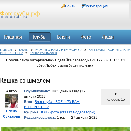
Войти
Регистрация
Главная
Клубы
Блоги
Фото
Люди
Главная
»
Клубы
»
ВСЕ, ЧТО ВАМ ИНТЕРЕСНО 2
»
Блог клуба - ВСЕ, ЧТО ВАМ
Форум
ИНТЕРЕСНО 2
»
Кашка со шмелем
Помочь сайту материально? Сделайте перевод на 4817760231077102
сбер.Любая сумма будет полезна.
Кашка со шмелем
Автор
Опубликовано:
1805 дней назад (27
+15
августа 2021)
Голосов: 15
Блог:
Блог клуба - ВСЕ, ЧТО ВАМ
ИНТЕРЕСНО 2
Елена
Рубрика:
ТОП - фото (ставят модераторы)
Суханова
Редактировалось:
1 раз — 27 августа 2021