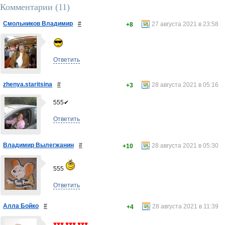
Комментарии (
11
)
Смольников Владимир
#
27 августа 2021 в 23:58
+8
Ответить
zhenya.staritsina
#
28 августа 2021 в 05:16
+3
555✔
Ответить
Владимир Вылегжанин
#
28 августа 2021 в 05:30
+10
555
Ответить
Алла Бойко
#
28 августа 2021 в 11:39
+4
♥♥♥ ♥♥♥ ♥♥♥