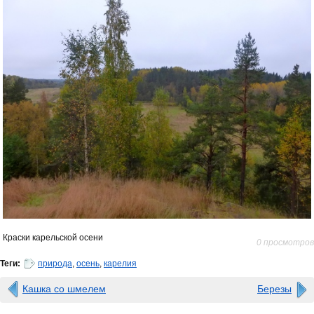
Краски карельской осени
0 просмотров
Теги:
природа
,
осень
,
карелия
Кашка со шмелем
Березы