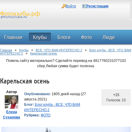
Войти
Регистрация
Главная
Клубы
Блоги
Фото
Люди
Главная
»
Клубы
»
ВСЕ, ЧТО ВАМ ИНТЕРЕСНО 2
»
Блог клуба - ВСЕ, ЧТО ВАМ
Форум
ИНТЕРЕСНО 2
»
Карельская осень
Помочь сайту материально? Сделайте перевод на 4817760231077102
сбер.Любая сумма будет полезна.
Карельская осень
Автор
Опубликовано:
1805 дней назад (27
+15
августа 2021)
Голосов: 15
Блог:
Блог клуба - ВСЕ, ЧТО ВАМ
ИНТЕРЕСНО 2
Елена
Рубрика:
ФОТО
Суханова