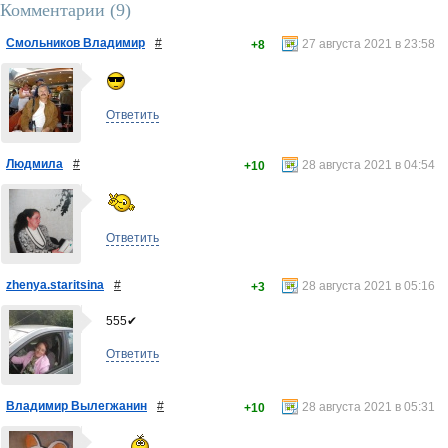
Комментарии (
9
)
Смольников Владимир
#
27 августа 2021 в 23:58
+8
Ответить
Людмила
#
28 августа 2021 в 04:54
+10
Ответить
zhenya.staritsina
#
28 августа 2021 в 05:16
+3
555✔
Ответить
Владимир Вылегжанин
#
28 августа 2021 в 05:31
+10