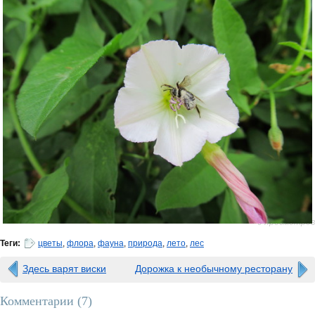
0 просмотров
Теги:
цветы
,
флора
,
фауна
,
природа
,
лето
,
лес
Здесь варят виски
Дорожка к необычному ресторану
Комментарии (
7
)