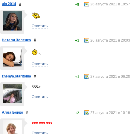
яlo 2014
#
26 августа 2021 в 19:57
+9
Ответить
Натали Зеленко
#
26 августа 2021 в 20:03
+1
5
Ответить
zhenya.staritsina
#
27 августа 2021 в 06:20
+1
555✔
Ответить
Алла Бойко
#
27 августа 2021 в 10:19
+2
♥♥♥ ♥♥♥ ♥♥♥
Ответить