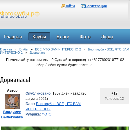
Войти
Регистрация
Главная
Клубы
Блоги
Фото
Люди
Главная
»
Клубы
»
ВСЕ, ЧТО ВАМ ИНТЕРЕСНО 2
»
Блог клуба - ВСЕ, ЧТО ВАМ
Форум
ИНТЕРЕСНО 2
»
Дорвалась!
Помочь сайту материально? Сделайте перевод на 4817760231077102
сбер.Любая сумма будет полезна.
Дорвалась!
Автор
Опубликовано:
1807 дней назад (26
+12
августа 2021)
Голосов: 12
Блог:
Блог клуба - ВСЕ, ЧТО ВАМ
ИНТЕРЕСНО 2
Владимир
Рубрика:
ФОТО
Вылегжанин