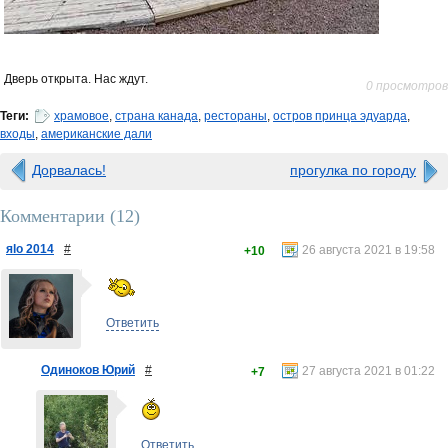
Дверь открыта. Нас ждут.
0 просмотров
Теги:
храмовое
,
страна канада
,
рестораны
,
остров принца эдуарда
,
входы
,
американские дали
Дорвалась!
прогулка по городу
Комментарии (
12
)
яlo 2014
#
26 августа 2021 в 19:58
+10
Ответить
Одиноков Юрий
#
27 августа 2021 в 01:22
+7
Ответить