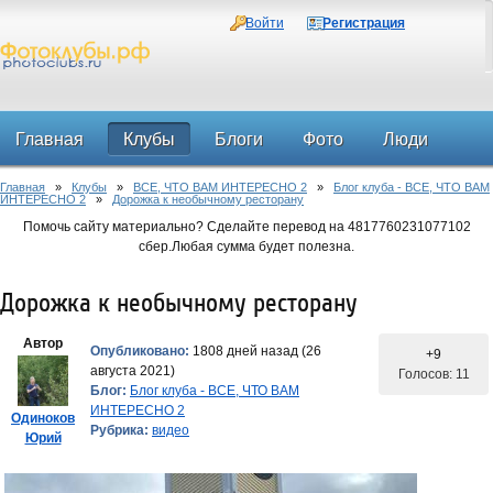
Войти
Регистрация
Главная
Клубы
Блоги
Фото
Люди
Главная
»
Клубы
»
ВСЕ, ЧТО ВАМ ИНТЕРЕСНО 2
»
Блог клуба - ВСЕ, ЧТО ВАМ
Форум
ИНТЕРЕСНО 2
»
Дорожка к необычному ресторану
Помочь сайту материально? Сделайте перевод на 4817760231077102
сбер.Любая сумма будет полезна.
Дорожка к необычному ресторану
Автор
Опубликовано:
1808 дней назад (26
+9
августа 2021)
Голосов: 11
Блог:
Блог клуба - ВСЕ, ЧТО ВАМ
ИНТЕРЕСНО 2
Одиноков
Рубрика:
видео
Юрий