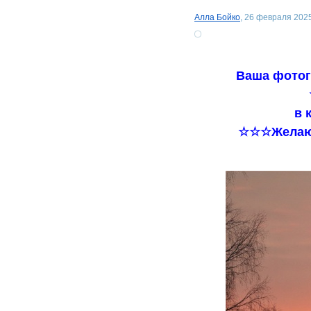
Алла Бойко
, 26 февраля 2025
Ваша фотог
в 
☆☆☆Желаю 