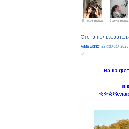
8 часов назад
1 день назад
Стена пользовател
Алла Бойко
, 22 октября 2025
Ваша фот
в 
☆☆☆Желаю 