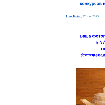
конкурсов
н
Алла Бойко
, 22 мая 2025:
Ваша фотог
☆☆
в 
☆☆☆Желаю 