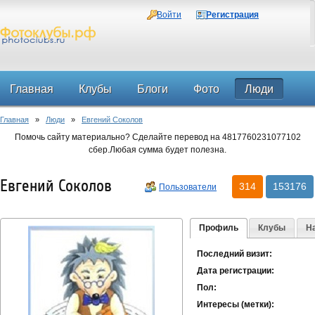
Войти
Регистрация
Главная
Клубы
Блоги
Фото
Люди
Главная
»
Люди
»
Евгений Соколов
Форум
Помочь сайту материально? Сделайте перевод на 4817760231077102
сбер.Любая сумма будет полезна.
Евгений Соколов
314
153176
Пользователи
Профиль
Клубы
Н
Последний визит:
Дата регистрации:
Пол:
Интересы (метки):