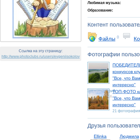
Любимая музыка:
Образование:
Контент пользоват
0
Файлы
Ко
Ссылка на эту страницу:
Фотографии пользо
http://www.photoclubs.ru/users/evgeniisokolov
ПОБЕДИТЕЛ
конкурсов кл
"Все, что Ва
интересно"
37 фотографий
ТОП-ФОТО к
21 ноября 2016
"Все, что Ва
интересно"
21 фотографи
6 февраля 2018
Друзья пользовате
Ellinka
Людмила