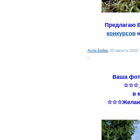
Предлагаю В
конкурсов
н
Алла Бойко
, 20 августа 2025:
Ваша фот
☆☆☆
в 
☆☆☆Желаю 