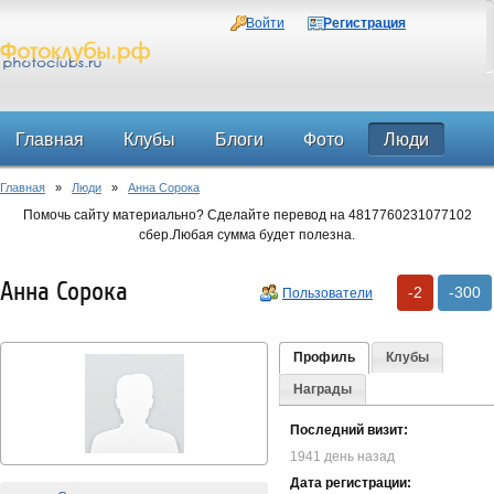
Войти
Регистрация
Главная
Клубы
Блоги
Фото
Люди
Главная
»
Люди
»
Анна Сорока
Форум
Помочь сайту материально? Сделайте перевод на 4817760231077102
сбер.Любая сумма будет полезна.
Анна Сорока
-2
-300
Пользователи
Профиль
Клубы
Награды
Последний визит:
1941 день назад
Дата регистрации: