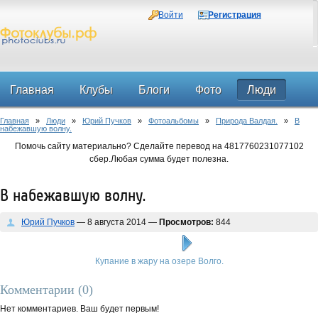
Войти
Регистрация
Главная
Клубы
Блоги
Фото
Люди
Главная
»
Люди
»
Юрий Пучков
»
Фотоальбомы
»
Природа Валдая.
»
В
Форум
набежавшую волну.
Помочь сайту материально? Сделайте перевод на 4817760231077102
сбер.Любая сумма будет полезна.
В набежавшую волну.
Юрий Пучков
— 8 августа 2014 —
Просмотров:
844
Купание в жару на озере Волго.
Комментарии (
0
)
Нет комментариев. Ваш будет первым!