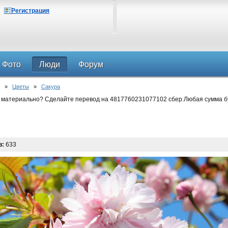
Регистрация
Фото
Люди
Форум
»
Цветы
»
Сакура
 материально? Сделайте перевод на 4817760231077102 сбер.Любая сумма б
в:
633