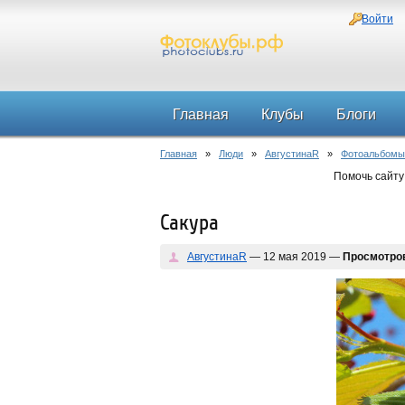
Войти
Главная
Клубы
Блоги
Главная
»
Люди
»
АвгустинаR
»
Фотоальбомы
Помочь сайту
Сакура
АвгустинаR
— 12 мая 2019 —
Просмотро