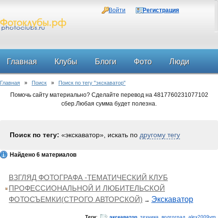
Войти
Регистрация
Главная
Клубы
Блоги
Фото
Люди
Главная
»
Поиск
»
Поиск по тегу "экскаватор"
Форум
Помочь сайту материально? Сделайте перевод на 4817760231077102
сбер.Любая сумма будет полезна.
Поиск по тегу:
«экскаватор», искать по
другому тегу
Найдено 6 материалов
ВЗГЛЯД ФОТОГРАФА -ТЕМАТИЧЕСКИЙ КЛУБ
ПРОФЕССИОНАЛЬНОЙ И ЛЮБИТЕЛЬСКОЙ
ФОТОСЪЕМКИ(СТРОГО АВТОРСКОЙ)
Экскаватор
→
Теги:
экскаватор
,
техника
,
волгоград
,
alex2009vm