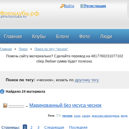
Войти
Регистрация
Главная
Клубы
Блоги
Фото
Люди
Главная
»
Поиск
»
Поиск по тегу "чеснок"
Форум
Помочь сайту материально? Сделайте перевод на 4817760231077102
сбер.Любая сумма будет полезна.
Поиск по тегу:
«чеснок», искать по
другому тегу
Найдено 24 материала
-----------
Маринованный без уксуса чеснок
→
Теги:
чеснок
,
соль
,
сахар
,
красная смородина
,
вода
Страницы:
1
2
3
Следующая
Последняя