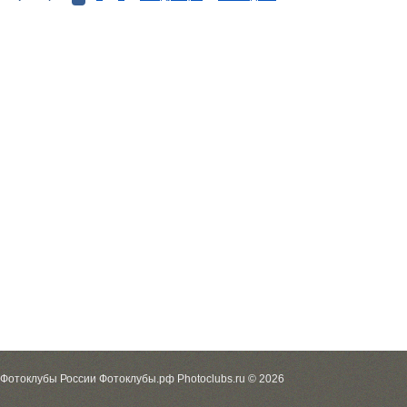
Фотоклубы России Фотоклубы.рф Photoclubs.ru © 2026