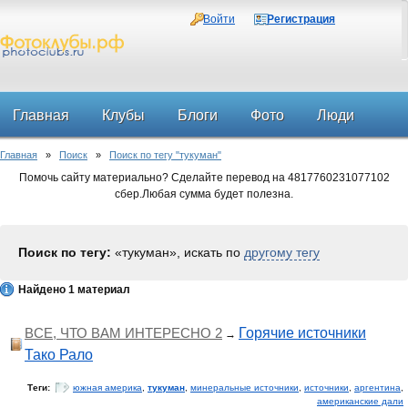
Войти
Регистрация
Главная
Клубы
Блоги
Фото
Люди
Главная
»
Поиск
»
Поиск по тегу "тукуман"
Форум
Помочь сайту материально? Сделайте перевод на 4817760231077102
сбер.Любая сумма будет полезна.
Поиск по тегу:
«тукуман», искать по
другому тегу
Найдено 1 материал
ВСЕ, ЧТО ВАМ ИНТЕРЕСНО 2
Горячие источники
→
Тако Рало
Теги:
южная америка
,
тукуман
,
минеральные источники
,
источники
,
аргентина
,
американские дали