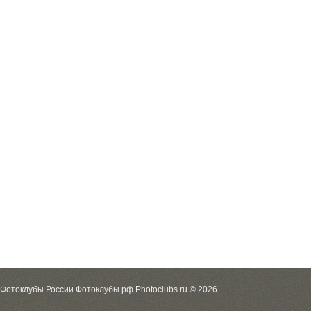
Фотоклубы России Фотоклубы.рф Photoclubs.ru © 2026