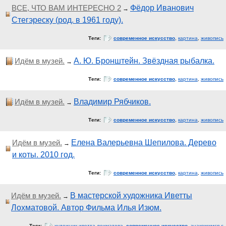
ВСЕ, ЧТО ВАМ ИНТЕРЕСНО 2
Фёдор Иванович
→
Стегэреску (род. в 1961 году).
Теги:
современное искусство
,
картина
,
живопись
Идём в музей.
А. Ю. Бронштейн. Звёздная рыбалка.
→
Теги:
современное искусство
,
картина
,
живопись
Идём в музей.
Владимир Рябчиков.
→
Теги:
современное искусство
,
картина
,
живопись
Идём в музей.
Елена Валерьевна Шепилова. Дерево
→
и коты. 2010 год.
Теги:
современное искусство
,
картина
,
живопись
Идём в музей.
В мастерской художника Иветты
→
Лохматовой. Автор Фильма Илья Изюм.
Теги:
художник иветта лохматова
,
современное искусство
,
знакомимся с