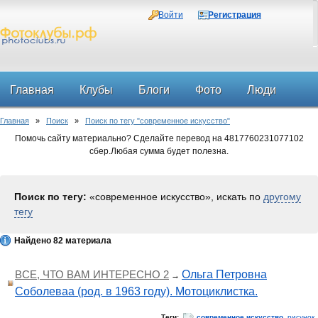
Войти
Регистрация
Главная
Клубы
Блоги
Фото
Люди
Главная
»
Поиск
»
Поиск по тегу "современное искусство"
Форум
Помочь сайту материально? Сделайте перевод на 4817760231077102
сбер.Любая сумма будет полезна.
Поиск по тегу:
«современное искусство», искать по
другому
тегу
Найдено 82 материала
ВСЕ, ЧТО ВАМ ИНТЕРЕСНО 2
Ольга Петровна
→
Соболеваа (род. в 1963 году). Мотоциклистка.
Теги:
современное искусство
,
рисунок