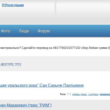
Регистрация
Фото
Люди
Форум
 материально? Сделайте перевод на 4817760231077102 сбер.Любая сумма б
о
другому тегу
шке уральского рока" Сан Саныче Пантыкине
Теги:
урфин джюс
,
стадион
,
ромари
ко-Макаревич (трио "РИМ")