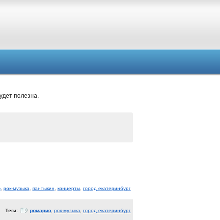
удет полезна.
о
,
рок-музыка
,
пантыкин
,
концерты
,
город екатеринбург
Теги:
ромарио
,
рок-музыка
,
город екатеринбург