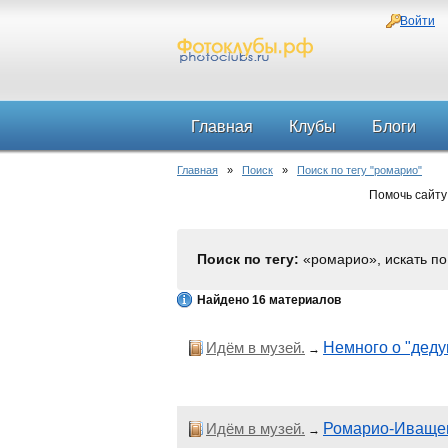
Войти
Главная
Клубы
Блоги
Главная
»
Поиск
»
Поиск по тегу "ромарио"
Помочь сайту
Поиск по тегу:
«ромарио», искать п
Найдено 16 материалов
Идём в музей.
Немного о "деду
→
Идём в музей.
Ромарио-Иващен
→