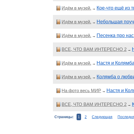
Идём в музей.
Кое-что ещё из 
→
Идём в музей.
Небольшая поуч
→
Идём в музей.
Песенка про нас 
→
ВСЕ, ЧТО ВАМ ИНТЕРЕСНО 2
→
Идём в музей.
Настя и Колямб
→
Идём в музей.
Колямба о любв
→
На фото весь МИР
Настя и Ко
→
ВСЕ, ЧТО ВАМ ИНТЕРЕСНО 2
→
Страницы:
1
2
Следующая
Последн