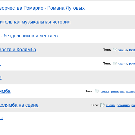
творчества Ромарио - Романа Луговых
ительная музыкальная история
- бездельников и лентяев...
Настя и Колямба
Теги:
сцена
,
ром
а
Теги:
сцена
,
ром
и
лямба
Теги:
сцена
,
ромарио
,
рок-м
Колямба на сцене
Теги:
сцена
,
ромарио
,
ро
яя