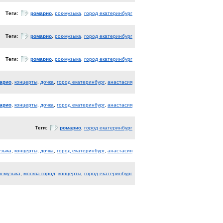
Теги:
ромарио
,
рок-музыка
,
город екатеринбург
Теги:
ромарио
,
рок-музыка
,
город екатеринбург
Теги:
ромарио
,
рок-музыка
,
город екатеринбург
арио
,
концерты
,
дочка
,
город екатеринбург
,
анастасия
арио
,
концерты
,
дочка
,
город екатеринбург
,
анастасия
Теги:
ромарио
,
город екатеринбург
узыка
,
концерты
,
дочка
,
город екатеринбург
,
анастасия
к-музыка
,
москва город
,
концерты
,
город екатеринбург