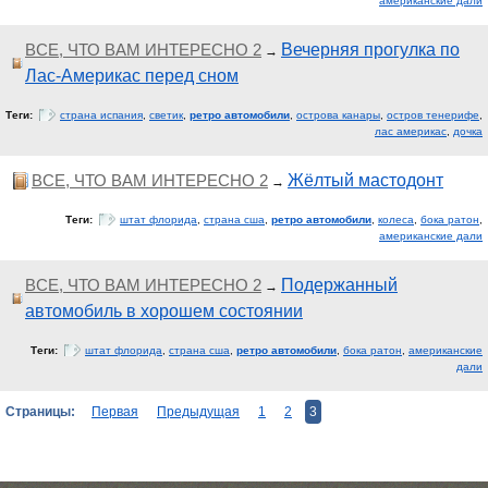
американские дали
ВСЕ, ЧТО ВАМ ИНТЕРЕСНО 2
Вечерняя прогулка по
→
Лас-Америкас перед сном
Теги:
страна испания
,
светик
,
ретро автомобили
,
острова канары
,
остров тенерифе
,
лас америкас
,
дочка
ВСЕ, ЧТО ВАМ ИНТЕРЕСНО 2
Жёлтый мастодонт
→
Теги:
штат флорида
,
страна сша
,
ретро автомобили
,
колеса
,
бока ратон
,
американские дали
ВСЕ, ЧТО ВАМ ИНТЕРЕСНО 2
Подержанный
→
автомобиль в хорошем состоянии
Теги:
штат флорида
,
страна сша
,
ретро автомобили
,
бока ратон
,
американские
дали
Страницы:
Первая
Предыдущая
1
2
3