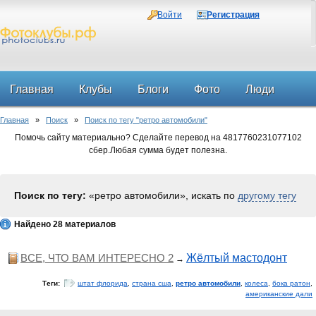
Войти
Регистрация
Главная
Клубы
Блоги
Фото
Люди
Главная
»
Поиск
»
Поиск по тегу "ретро автомобили"
Форум
Помочь сайту материально? Сделайте перевод на 4817760231077102
сбер.Любая сумма будет полезна.
Поиск по тегу:
«ретро автомобили», искать по
другому тегу
Найдено 28 материалов
ВСЕ, ЧТО ВАМ ИНТЕРЕСНО 2
Жёлтый мастодонт
→
Теги:
штат флорида
,
страна сша
,
ретро автомобили
,
колеса
,
бока ратон
,
американские дали