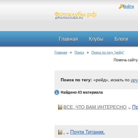
Войти
Главная
Клубы
Блоги
Главная
»
Поиск
»
Поиск по тегу "рейд"
Помочь сайту
Поиск по тегу:
«рейд», искать по
дру
Найдено 43 материала
ВСЕ, ЧТО ВАМ ИНТЕРЕСНО
Пр
→
.
Почти Титаник.
→