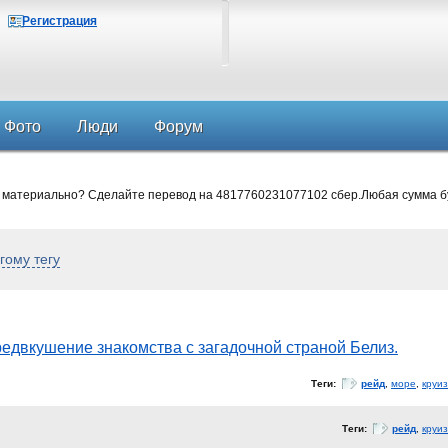
Регистрация
Фото
Люди
Форум
 материально? Сделайте перевод на 4817760231077102 сбер.Любая сумма б
гому тегу
едвкушение знакомства с загадочной страной Белиз.
Теги:
рейд
,
море
,
круиз
Теги:
рейд
,
круиз