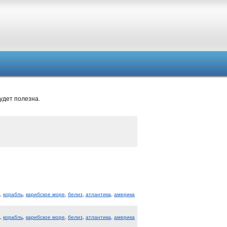
удет полезна.
,
корабль
,
карибское море
,
белиз
,
атлантика
,
америка
,
корабль
,
карибское море
,
белиз
,
атлантика
,
америка