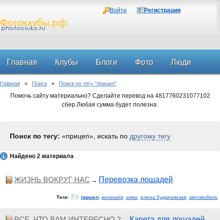
Войти
Регистрация
Главная
Клубы
Блоги
Фото
Люди
Главная
»
Поиск
»
Поиск по тегу "прицеп"
Форум
Помочь сайту материально? Сделайте перевод на 4817760231077102
сбер.Любая сумма будет полезна.
Поиск по тегу:
«прицеп», искать по
другому тегу
Найдено 2 материала
ЖИЗНЬ ВОКРУГ НАС
Перевозка лошадей
→
Теги:
прицеп
,
конюшня
,
зима
,
елена бударевская
,
автомобиль
ВСЕ, ЧТО ВАМ ИНТЕРЕСНО 2
Карета для лошадей...