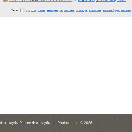
→
Теги:
фургон
,
тягач
,
прицеп
,
перевозка
,
лошади
,
конюшня
,
елена бударевская
Фотоклубы России Фотоклубы.рф Photoclubs.ru © 2026