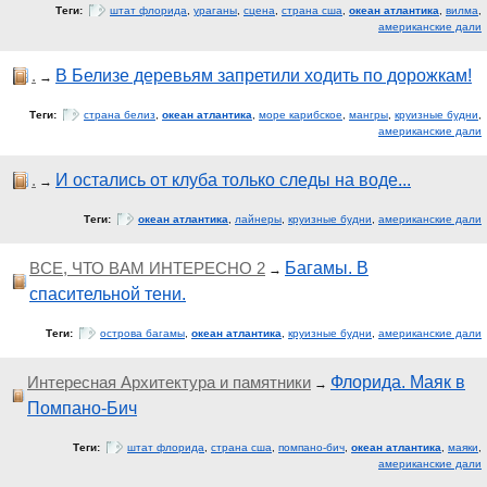
Теги:
штат флорида
,
ураганы
,
сцена
,
страна сша
,
океан атлантика
,
вилма
,
американские дали
.
В Белизе деревьям запретили ходить по дорожкам!
→
Теги:
страна белиз
,
океан атлантика
,
море карибское
,
мангры
,
круизные будни
,
американские дали
.
И остались от клуба только следы на воде...
→
Теги:
океан атлантика
,
лайнеры
,
круизные будни
,
американские дали
ВСЕ, ЧТО ВАМ ИНТЕРЕСНО 2
Багамы. В
→
спасительной тени.
Теги:
острова багамы
,
океан атлантика
,
круизные будни
,
американские дали
Интересная Архитектура и памятники
Флорида. Маяк в
→
Помпано-Бич
Теги:
штат флорида
,
страна сша
,
помпано-бич
,
океан атлантика
,
маяки
,
американские дали