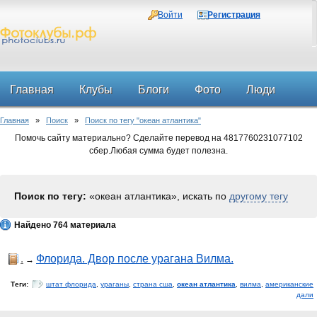
Войти
Регистрация
Главная
Клубы
Блоги
Фото
Люди
Главная
»
Поиск
»
Поиск по тегу "океан атлантика"
Форум
Помочь сайту материально? Сделайте перевод на 4817760231077102
сбер.Любая сумма будет полезна.
Поиск по тегу:
«океан атлантика», искать по
другому тегу
Найдено 764 материала
.
Флорида. Двор после урагана Вилма.
→
Теги:
штат флорида
,
ураганы
,
страна сша
,
океан атлантика
,
вилма
,
американские
дали