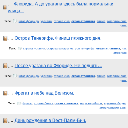
.
Флорида. А до урагана здесь была нормальная
→
улица...
Теги:
штат флорида
,
ураганы
,
страна сша
,
океан атлантика
,
вилма
,
американские
дали
.
Остров Тенерифе. Финиш пляжного дня.
→
Теги:
страна испания
,
острова канары
,
остров тенерифе
,
океан атлантика
,
лас
америкас
.
После урагана во Флориде. Не поднять...
→
Теги:
штат флорида
,
ураганы
,
страна сша
,
океан атлантика
,
вилма
,
американские
дали
.
Фрегат в небе над Белизом.
→
Теги:
фрегат
,
страна белиз
,
океан атлантика
,
море карибское
,
круизные будни
,
американские дали
.
День рождения в Вест-Палм-Бич.
→