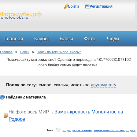
Войти
Регистрация
Главная
Клубы
Блоги
Фото
Люди
Главная
»
Поиск
»
Поиск по тегу "море. скалы"
Форум
Помочь сайту материально? Сделайте перевод на 4817760231077102
сбер.Любая сумма будет полезна.
Поиск по тегу:
«море. скалы», искать по
другому тегу
Найдено 2 материала
На фото весь МИР
Замок-крепость Монолитос на
→
Родосе
Теги:
родос
,
море. скалы
,
замок монолитос на родосе