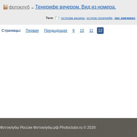
фотоклуб
Тенерифе вечером. Вид из номера.
→
Теги:
острова канары
,
остров тенерифе
,
лас америкас
Страницы:
Первая
Предыдущая
9
10
11
12
Фотоклубы России Фотоклубы.рф Photoclubs.ru © 2026