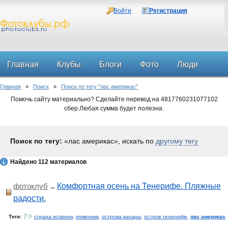
Войти
Регистрация
Главная
Клубы
Блоги
Фото
Люди
Главная
»
Поиск
»
Поиск по тегу "лас америкас"
Форум
Помочь сайту материально? Сделайте перевод на 4817760231077102
сбер.Любая сумма будет полезна.
Поиск по тегу:
«лас америкас», искать по
другому тегу
Найдено 112 материалов
фотоклуб
Комфортная осень на Тенерифе. Пляжные
→
радости.
Теги:
страна испания
,
пляжники
,
острова канары
,
остров тенерифе
,
лас америкас