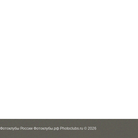
Фотоклубы России Фотоклубы.рф Photoclubs.ru © 2026