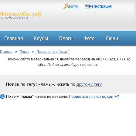
Войти
Регистрация
Главная
Клубы
Блоги
Фото
Люди
Главная
»
Поиск
»
Поиск по тегу "ламы"
Форум
Помочь сайту материально? Сделайте перевод на 4817760231077102
сбер.Любая сумма будет полезна.
Поиск по тегу:
«ламы», искать по
другому тегу
По тегу
"ламы"
ничего не найдено.
Продолжить поиск по сайту?