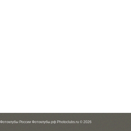
Фотоклубы России Фотоклубы.рф Photoclubs.ru © 2026