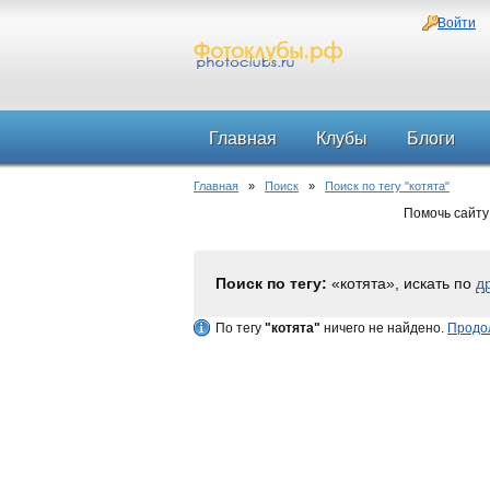
Войти
Главная
Клубы
Блоги
Главная
»
Поиск
»
Поиск по тегу "котята"
Помочь сайту
Поиск по тегу:
«котята», искать по
д
По тегу
"котята"
ничего не найдено.
Продол