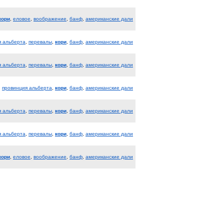
кори
,
еловое
,
воображение
,
банф
,
американские дали
я альберта
,
перевалы
,
кори
,
банф
,
американские дали
я альберта
,
перевалы
,
кори
,
банф
,
американские дали
,
провинция альберта
,
кори
,
банф
,
американские дали
я альберта
,
перевалы
,
кори
,
банф
,
американские дали
я альберта
,
перевалы
,
кори
,
банф
,
американские дали
кори
,
еловое
,
воображение
,
банф
,
американские дали