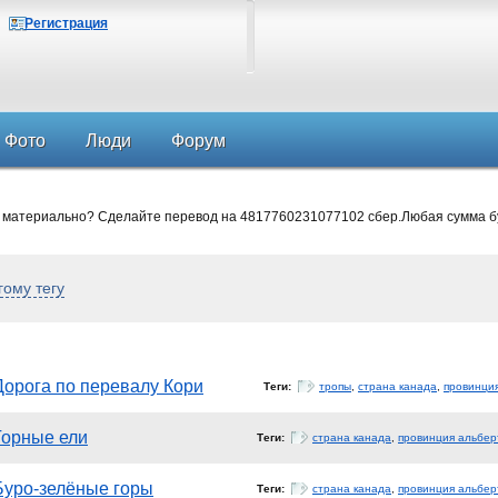
Регистрация
Фото
Люди
Форум
 материально? Сделайте перевод на 4817760231077102 сбер.Любая сумма б
гому тегу
Дорога по перевалу Кори
Теги:
тропы
,
страна канада
,
провинци
Горные ели
Теги:
страна канада
,
провинция альбер
Буро-зелёные горы
Теги:
страна канада
,
провинция альбер