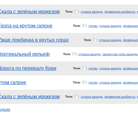
Скала с зелёным ирокезом
Теги:
страна канада
,
провинция альберта
,
Тропа на крутом склоне
Теги:
тропы
,
страна канада
,
провинци
Узкая ложбинка в крутых горах
Теги:
страна канада
,
провинци
Вертикальный рельеф
Теги:
страна канада
,
скалистые горы канады
Дорога по перевалу Кори
Теги:
тропы
,
страна канада
,
провинци
утом склоне
Теги:
тропы
,
страна канада
,
провинци
Скала с зелёным ирокезом
Теги:
страна канада
,
провинция альберта
,
едняя